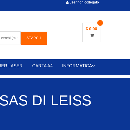
user non collegato
€ 0,00
NER LASER
CARTA A4
INFORMATICA
AS DI LEISS