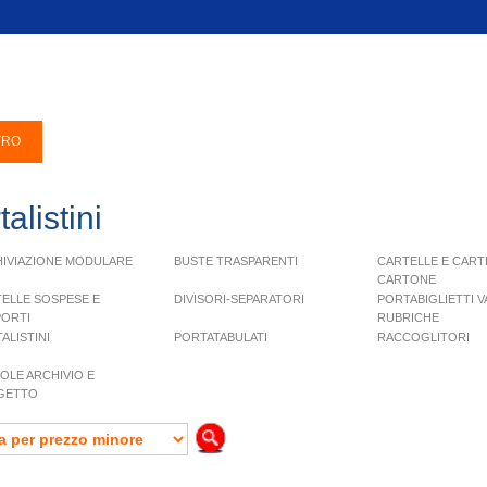
talistini
IVIAZIONE MODULARE
BUSTE TRASPARENTI
CARTELLE E CARTE
CARTONE
ELLE SOSPESE E
DIVISORI-SEPARATORI
PORTABIGLIETTI V
ORTI
RUBRICHE
ALISTINI
PORTATABULATI
RACCOGLITORI
OLE ARCHIVIO E
GETTO