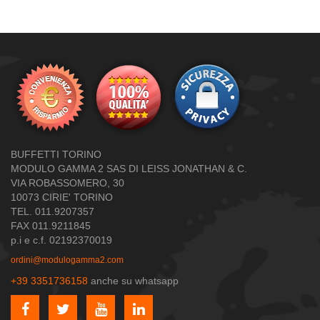
BUFFETTI TORINO
MODULO GAMMA 2 SAS DI LEISS JONATHAN & C.
VIA ROBASSOMERO, 30
10073 CIRIE' TORINO
TEL. 011.9207357
FAX 011.9211845
p.i e c.f. 02192370019
ordini@modulogamma2.com
+39 3351736158
anche su whatsapp