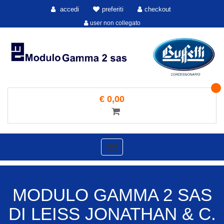
accedi
preferiti
checkout
user non collegato
€ 0,00
Toggle
navigation
MODULO GAMMA 2 SAS
DI LEISS JONATHAN & C.