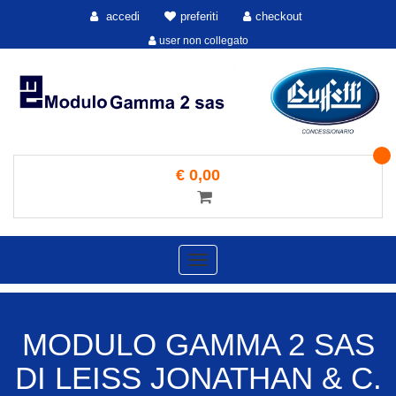
accedi
preferiti
checkout
user non collegato
€ 0,00
Toggle
navigation
MODULO GAMMA 2 SAS
DI LEISS JONATHAN & C.