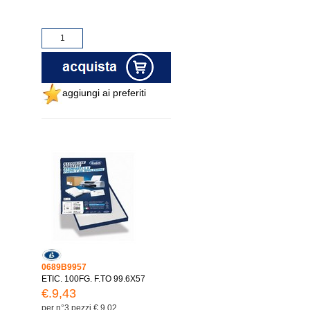
aggiungi ai preferiti
0689B9957
ETIC. 100FG. F.TO 99.6X57
€.9,43
per n°3 pezzi €.9,02