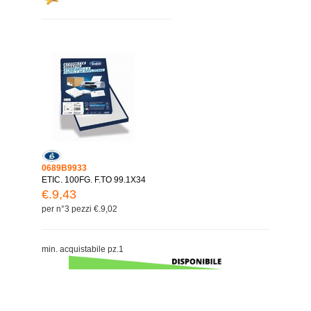
0689B9933
ETIC. 100FG. F.TO 99.1X34
€.9,43
per n°3 pezzi €.9,02
min. acquistabile pz.1