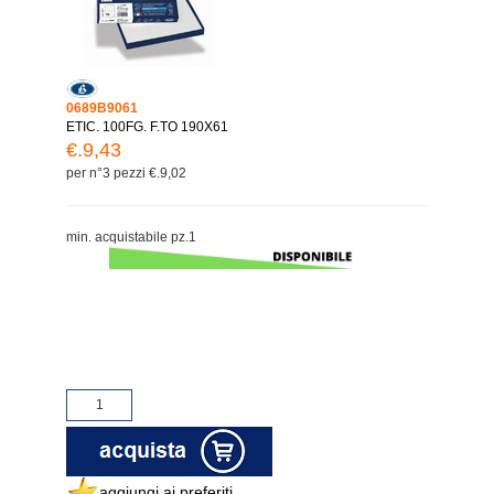
0689B9061
ETIC. 100FG. F.TO 190X61
€.9,43
per n°3 pezzi €.9,02
min. acquistabile pz.1
aggiungi ai preferiti