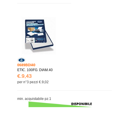
0689BDI40
ETIC. 100FG. DIAM.40
€.9,43
per n°3 pezzi €.9,02
min. acquistabile pz.1