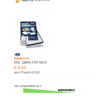
0689B7072
ETIC. 100FG. F.TO 70X72
€.9,43
per n°3 pezzi €.9,02
min. acquistabile pz.1