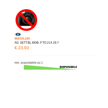
9603VL160
AG. SETT.BL.MOB.-F.TO 21X 29.7
€.23,93
min. acquistabile pz.1