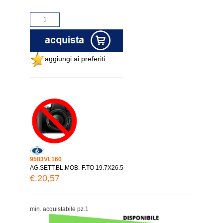
aggiungi ai preferiti
9583VL160
AG.SETT.BL.MOB.-F.TO 19.7X26.5
€.20,57
min. acquistabile pz.1