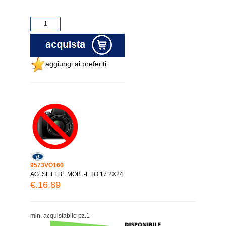
aggiungi ai preferiti
9573VO160
AG. SETT.BL.MOB. -F.TO 17.2X24
€.16,89
min. acquistabile pz.1