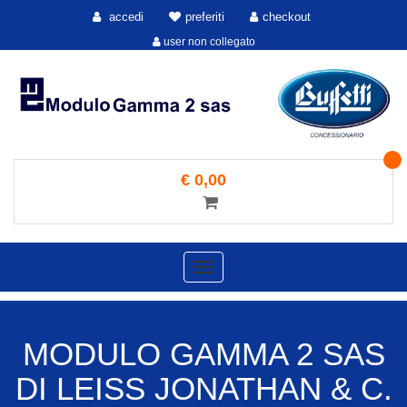
accedi
preferiti
checkout
user non collegato
€ 0,00
Toggle
navigation
MODULO GAMMA 2 SAS
DI LEISS JONATHAN & C.