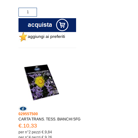
aggiungi ai preferiti
02955T500
CARTA TRANS. TESS. BIANCHI 5FG
€.10,33
per n°2 pezzi €.9,84
per n°4 pezzi €.9,26