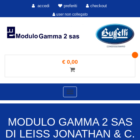
accedi
preferiti
checkout
user non collegato
€ 0,00
Toggle
navigation
MODULO GAMMA 2 SAS
DI LEISS JONATHAN & C.