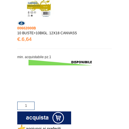
00602000B
10 BUSTE+10BIGL. 12X18 CANVASS
€.6,64
min. acquistabile pz.1
aggiungi ai preferiti