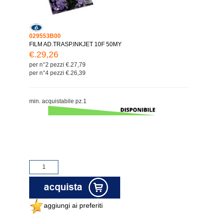
029553B00
FILM AD.TRASP.INKJET 10F 50MY
€.29,26
per n°2 pezzi €.27,79
per n°4 pezzi €.26,39
min. acquistabile pz.1
aggiungi ai preferiti