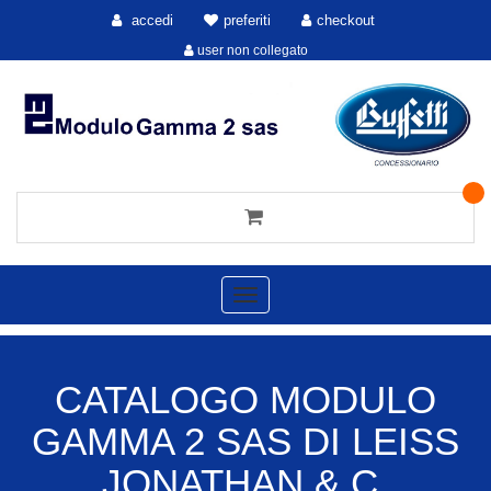
accedi
preferiti
checkout
user non collegato
Toggle
navigation
CATALOGO MODULO
GAMMA 2 SAS DI LEISS
JONATHAN & C.