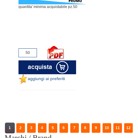
quantita' minima acquistabile pz.50
aggiungi ai preferiti
1
2
3
4
5
6
7
8
9
10
11
12
Marchi / Brand