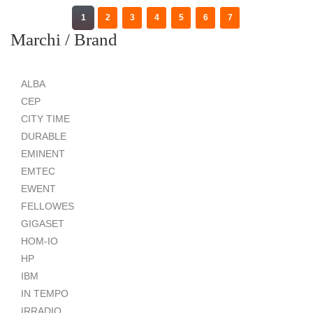
1
2
3
4
5
6
7
Marchi / Brand
ALBA
CEP
CITY TIME
DURABLE
EMINENT
EMTEC
EWENT
FELLOWES
GIGASET
HOM-IO
HP
IBM
IN TEMPO
IRRADIO