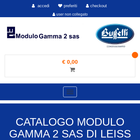
accedi
preferiti
checkout
user non collegato
€ 0,00
Toggle
navigation
CATALOGO MODULO
GAMMA 2 SAS DI LEISS